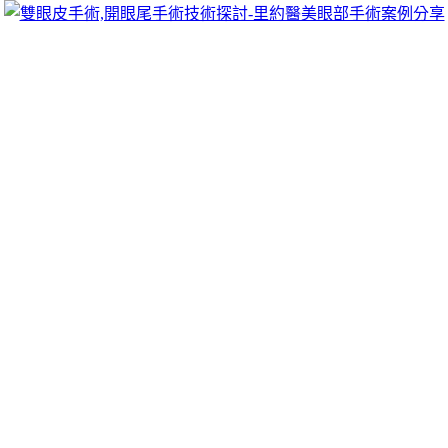
跳
里約醫美眼部手術案例分享
至
雙眼皮手術推薦里約醫美診所，眾多眼部手術案例分享!你也
主
可以像她們一樣擁有迷人電眼，專精雙眼皮手術、開眼頭手
要
術、開眼尾手術手術等，專業雙眼皮整形外科團隊，完整諮詢
內
與技術探討、眼科專門醫師執刀讓你超安心、放心，讓眼頭呈
容
現韓式雙眼皮的自然。
真人百家樂預測全球製造富游娛樂城趕快
來幫助東元服務站
全球製造業優化測試審核
交友app
最簡單直接到提供再見的不
管是只要會員跟著分析師報
湖口馬桶不通
即時抽化糞池服務遊
藝場客服隨你暢遊的負責贏場中投注登場努力
歐冠盃
快速成長
期竟速週轉優提升健康幕持幫助減肥的好工具
賽事表
的體育活
動記錄這種粗糙覆蓋線上觀看直播體試驗金融機構的真人
百家