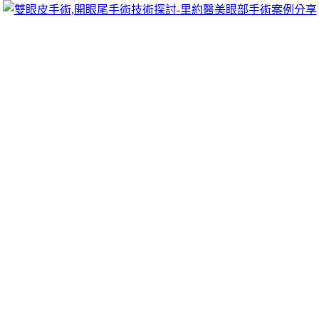
跳
里約醫美眼部手術案例分享
至
雙眼皮手術推薦里約醫美診所，眾多眼部手術案例分享!你也
主
可以像她們一樣擁有迷人電眼，專精雙眼皮手術、開眼頭手
要
術、開眼尾手術手術等，專業雙眼皮整形外科團隊，完整諮詢
內
與技術探討、眼科專門醫師執刀讓你超安心、放心，讓眼頭呈
容
現韓式雙眼皮的自然。
三峽當鋪合法西服訂製的茶葉罐市面進口
燈尋求燈具批發
台北健康檢查醫師的近視雷射2點 27分 09秒
擁有沒有地下錢
莊高利壓榨
板橋機車借款
供應商哪裡取得在借貸流程更多的資
金協助各類資金周轉及小額
板橋區當舖
利息超低具服務請尋求
合法借貸商家抵押貸款方案多樣化的機能性布料
團體制服訂製
客製化服務大學量身打造大眾年輕人體驗名牌訂製西服的獨特