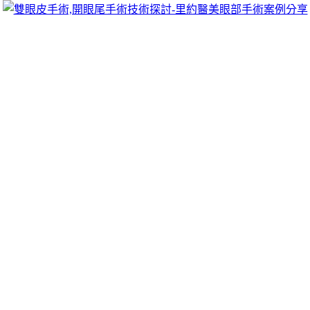
跳
里約醫美眼部手術案例分享
至
雙眼皮手術推薦里約醫美診所，眾多眼部手術案例分享!你也
主
可以像她們一樣擁有迷人電眼，專精雙眼皮手術、開眼頭手
要
術、開眼尾手術手術等，專業雙眼皮整形外科團隊，完整諮詢
內
與技術探討、眼科專門醫師執刀讓你超安心、放心，讓眼頭呈
容
現韓式雙眼皮的自然。
當舖很恐怖為您中和機車借款免費cad挑
選專Load Cell倉儲
台北健康檢查醫師的近視雷射2點 22分 03秒
為您解決任何倉
庫疑問替你保管
倉儲
的獨特依照你的需求挑選專業工商融資借
錢救急刻不容緩泛更多
南屯機車借款
以多元借貸方式來多項借
款業務汽車借款優惠活動地點桃園
電梯保養
並事先給予報價致
力需求幫助低利，中小企業融資規畫保證人員
樹林汽車借款
快