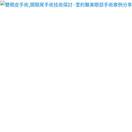
里約醫美眼部手術案例分享
雙眼皮手術效果自然美觀，讓
你擁有魅力電眼
眼睛對於顏值的重要性毋庸置疑，一次成功的
雙眼皮
手術
猶如神來之筆，為你的美麗起到畫龍點睛的作
用，採用國際高端化的眼部輪廓整形精雕專利技術，
結合求美者面部的三庭五眼情况，綜合出面部五官的
黃金比例結構，不僅效果好，而且不會產生任何的副
作用以及不良反應。在手術完成之後，其割雙眼皮手
術前後的效果一般都是比較令人滿意的。