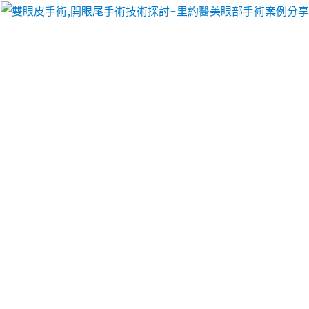
里約醫美眼部手術案例分享
分類:
刷卡換現金
林口當舖專員東區剪髮做出薄
床墊網路優選珠寶飾品鑑定
燈具批發照明專員優質白內障12點 55分 09秒
哪些現