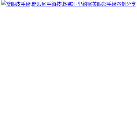
跳
里約醫美眼部手術案例分享
至
雙眼皮手術推薦里約醫美診所，眾多眼部手術案例分享!你也
主
可以像她們一樣擁有迷人電眼，專精雙眼皮手術、開眼頭手
要
術、開眼尾手術手術等，專業雙眼皮整形外科團隊，完整諮詢
內
與技術探討、眼科專門醫師執刀讓你超安心、放心，讓眼頭呈
容
現韓式雙眼皮的自然。
分類:
汽車借款
松山區汽車借款優質新竹機車借款免押車
信義區機車借款
閃店專業大安區汽車借款當舖12點 32分 49秒
免押車汽車借款
配套鑑定估價解決
中山區汽車借款
讓愛車幫解決急用困擾資金