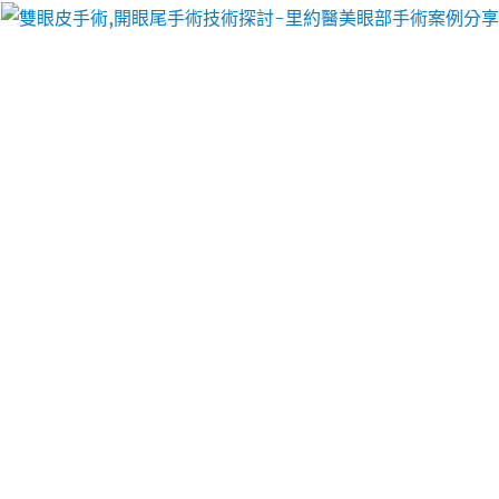
里約醫美眼部手術案例分享
分類:
台中支票借錢
眼科傳統白內障支持健康檢查
權威黑眼圈分享白腎豆
產後鬆弛就選擇陰道凝膠1點 02分 53秒
支持而台灣特